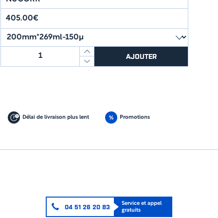
405.00€
quantité
AJOUTER
de
GAINE
VCI
ANTICORROSION
PMUC
NUCORR®
Délai de livraison plus lent
Promotions
Service et appel
04 51 26 20 83
gratuits