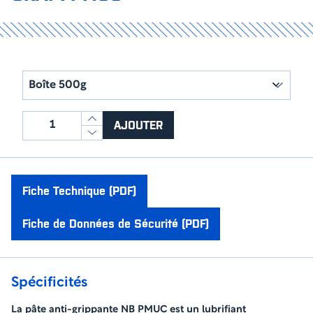
quantité
AJOUTER
de
PÂTE
ANTI-
GRIPPANTE
Fiche Technique (PDF)
NB
ORAPI
Fiche de Données de Sécurité (PDF)
PMUC
Spécificités
La pâte anti-grippante NB PMUC est un lubrifiant