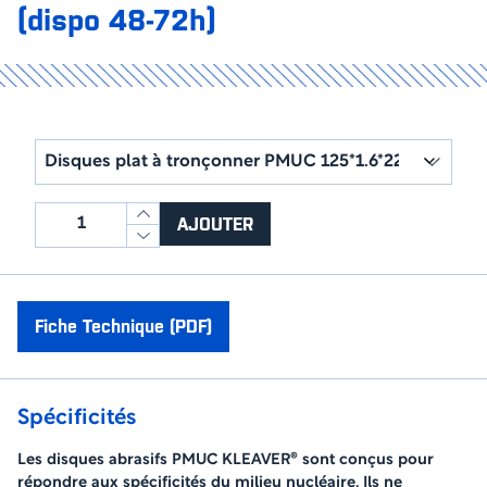
(dispo 48-72h)
quantité
AJOUTER
de
Disques
à
tronçonner
Fiche Technique (PDF)
PMUC
KLEAVER®
(dispo
Spécificités
48-
72h)
Les disques abrasifs PMUC KLEAVER® sont conçus pour
répondre aux spécificités du milieu nucléaire. Ils ne