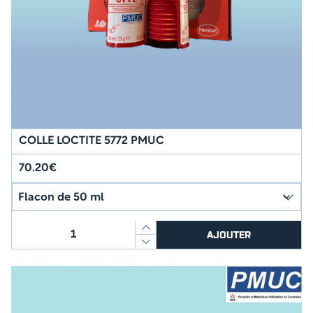
COLLE LOCTITE 5772 PMUC
70.20€
quantité
AJOUTER
de
COLLE
LOCTITE
5772
PMUC