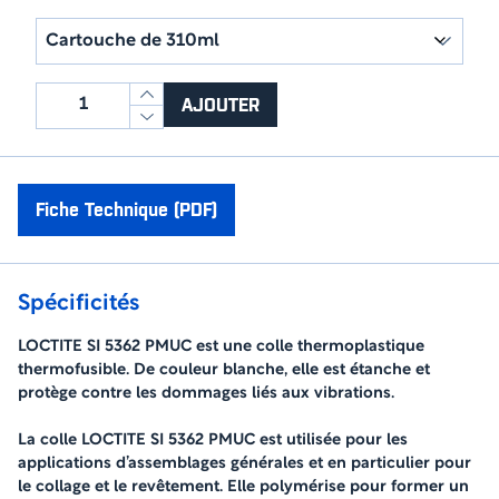
quantité
AJOUTER
de
COLLE
LOCTITE
SI
Fiche Technique (PDF)
5362
PMUC
Spécificités
LOCTITE SI 5362 PMUC est une colle thermoplastique
thermofusible. De couleur blanche, elle est étanche et
protège contre les dommages liés aux vibrations.
La colle LOCTITE SI 5362 PMUC est utilisée pour les
applications d’assemblages générales et en particulier pour
le collage et le revêtement. Elle polymérise pour former un