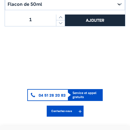
quantité
AJOUTER
de
FIXATION
&
BLOCAGE
ORAPI
BLOCK
BAGUE
PMUC
314
Service et appel
04 51 26 20 83
gratuits
Contactez-nous