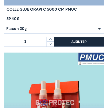
COLLE GLUE ORAPI C 5000 CM PMUC
59.40€
quantité
AJOUTER
de
COLLE
GLUE
ORAPI
C
5000
CM
PMUC